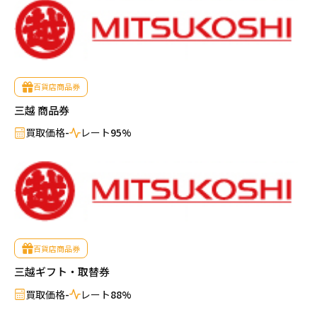
百貨店商品券
三越 商品券
買取価格
-
レート
95%
百貨店商品券
三越ギフト・取替券
買取価格
-
レート
88%
売りたい金券の買取価格を検索