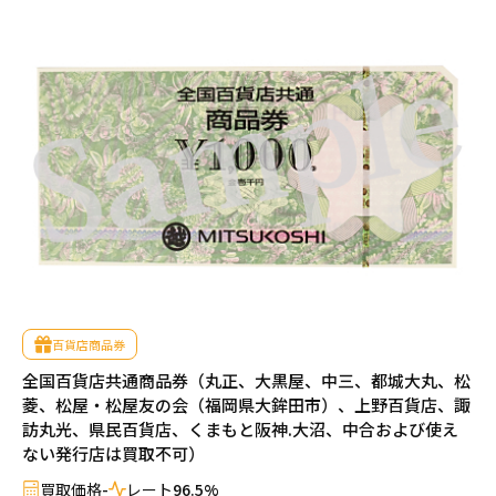
百貨店商品券
全国百貨店共通商品券（丸正、大黒屋、中三、都城大丸、松
菱、松屋・松屋友の会（福岡県大鉾田市）、上野百貨店、諏
訪丸光、県民百貨店、くまもと阪神.大沼、中合および使え
ない発行店は買取不可）
買取価格
-
レート
96.5%