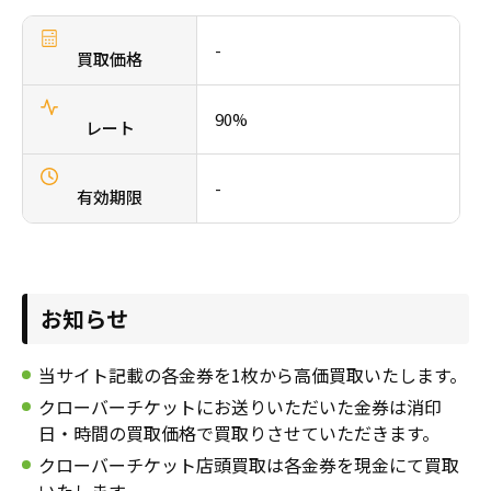
採用情報
-
商品券・ギフト券
商品券・ギフト券
買取価格
コラム
ビール券・清酒券
ビール券
お知らせ
90%
レート
レジャーチケット
レジャーチケット
-
有効期限
通信・テレカ
通信・テレカ
交通プリペイドカード
交通プリペイドカード
お知らせ
生活関連
生活関連・お食事券
当サイト記載の各金券を1枚から高価買取いたします。
図書カード・QUO（クオ）カード
図書カード・QUO（クオ）カード
クローバーチケットにお送りいただいた金券は消印
日・時間の買取価格で買取りさせていただきます。
旅行券
旅行券
クローバーチケット店頭買取は各金券を現金にて買取