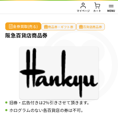
HOME
/
金券買取（売る）
/
商品券・ギフト券
/
百貨店商品券
/
阪急百貨店商品券
MENU
マイページ
カート
TOP
金券買取(売る)
商品券・ギフト券
百貨店商品券
阪急百貨店商品券
金券買取（金券を売りたい方）
金券購入（金券を買いたい方）
金券買取TOP
金券買取価格一覧
ご利用ガイド
金券購入TOP
切手
切手
お客様の声
株主優待券
JAL・ANA航空券
会社情報
旧券・広告付きは2％引きさせて頂きます。
JAL・ANA航空券（株主優待券）
株主優待券
店舗情報
ホログラムのない各百貨店の券は不可。
ハガキ・レターパック・印紙
ハガキ・レターパック・印紙