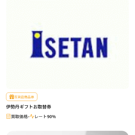
百貨店商品券
伊勢丹ギフトお取替券
買取価格
-
レート
90%