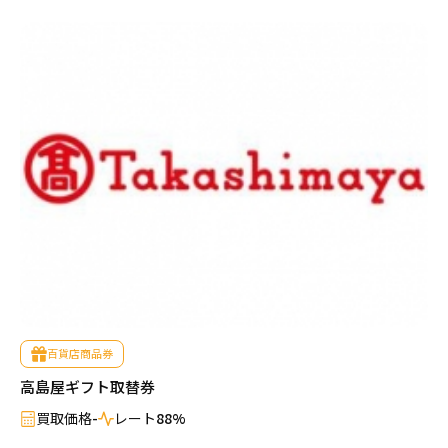
百貨店商品券
高島屋ギフト取替券
買取価格
-
レート
88%