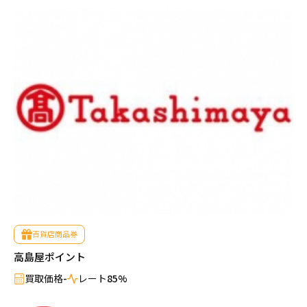
百貨店商品券
高島屋ポイント
買取価格
-
レート
85%