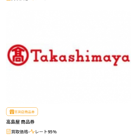
百貨店商品券
高島屋 商品券
買取価格
-
レート
95%