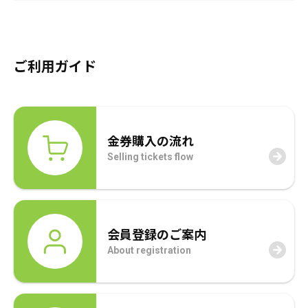
採用情報
商品券・ギフト券
商品券・ギフト券
コラム
ご利用ガイド
ビール券・清酒券
ビール券
お知らせ
レジャーチケット
レジャーチケット
金券購入の流れ
通信・テレカ
通信・テレカ
Selling tickets flow
交通プリペイドカード
交通プリペイドカード
生活関連
生活関連・お食事券
会員登録のご案内
図書カード・QUO（クオ）カード
図書カード・QUO（クオ）カード
About registration
旅行券
旅行券