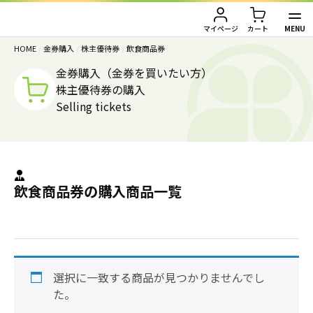
MENU
マイページ
カート
HOME
/
金券購入
/
株主優待券
/
飲食商品券
TOP
金券購入（金券を買いたい方）
株主優待券の購入
金券買取（金券を売りたい方）
Selling tickets
金券購入（金券を買いたい方）
金券買取TOP
金券買取価格一覧
ご利用ガイド
金券購入TOP
飲食商品券の購入商品一覧
切手
切手
お客様の声
株主優待券
JAL・ANA航空券
会社情報
JAL・ANA航空券（株主優待券）
株主優待券
選択に一致する商品が見つかりませんでし
店舗情報
た。
ハガキ・レターパック・印紙
ハガキ・レターパック・印紙