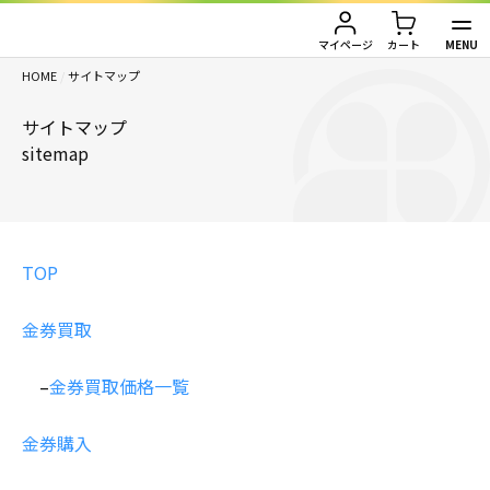
MENU
マイページ
カート
HOME
/
サイトマップ
TOP
サイトマップ
金券買取（金券を売りたい方）
sitemap
金券購入（金券を買いたい方）
金券買取TOP
金券買取価格一覧
ご利用ガイド
金券購入TOP
TOP
切手
切手
お客様の声
金券買取
株主優待券
JAL・ANA航空券
会社情報
–
金券買取価格一覧
JAL・ANA航空券（株主優待券）
株主優待券
店舗情報
金券購入
ハガキ・レターパック・印紙
ハガキ・レターパック・印紙