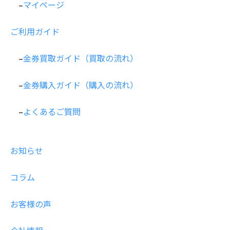
採用情報
–
マイページ
商品券・ギフト券
商品券・ギフト券
コラム
ご利用ガイド
ビール券・清酒券
ビール券
お知らせ
–
金券買取ガイド（買取の流れ）
レジャーチケット
レジャーチケット
–
金券購入ガイド（購入の流れ）
通信・テレカ
通信・テレカ
–
よくあるご質問
交通プリペイドカード
交通プリペイドカード
お知らせ
生活関連
生活関連・お食事券
コラム
図書カード・QUO（クオ）カード
図書カード・QUO（クオ）カード
お客様の声
旅行券
旅行券