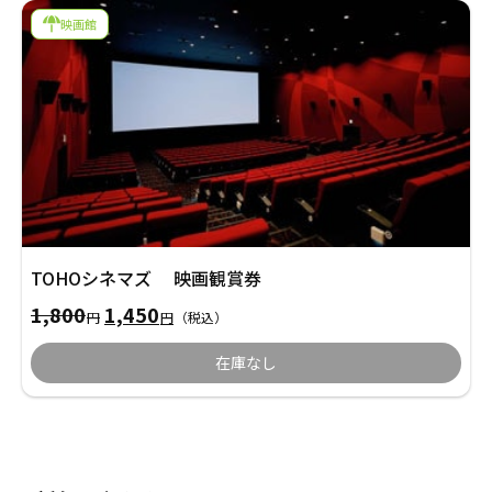
採用情報
映画館
商品券・ギフト券
商品券・ギフト券
コラム
ビール券・清酒券
ビール券
お知らせ
レジャーチケット
レジャーチケット
通信・テレカ
通信・テレカ
TOHOシネマズ 映画観賞券
交通プリペイドカード
交通プリペイドカード
元
現
1,800
1,450
円
円
（税込）
の
在
生活関連
生活関連・お食事券
価
の
在庫なし
格
価
は
格
図書カード・QUO（クオ）カード
図書カード・QUO（クオ）カード
1,800
は
円
1,450
で
円
旅行券
旅行券
し
で
た。
す。