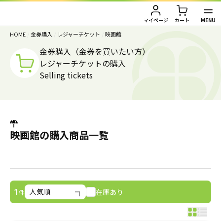
MENU
マイページ
カート
HOME
/
金券購入
/
レジャーチケット
/
映画館
TOP
金券購入（金券を買いたい方）
レジャーチケットの購入
金券買取（金券を売りたい方）
Selling tickets
金券購入（金券を買いたい方）
金券買取TOP
金券買取価格一覧
ご利用ガイド
金券購入TOP
映画館の購入商品一覧
切手
切手
お客様の声
株主優待券
JAL・ANA航空券
会社情報
在庫あり
1
件
JAL・ANA航空券（株主優待券）
株主優待券
店舗情報
ハガキ・レターパック・印紙
ハガキ・レターパック・印紙