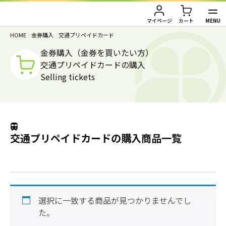
MENU
マイページ
カート
HOME
/
金券購入
/
交通プリペイドカード
TOP
金券購入（金券を買いたい方）
交通プリペイドカードの購入
金券買取（金券を売りたい方）
Selling tickets
金券購入（金券を買いたい方）
金券買取TOP
金券買取価格一覧
ご利用ガイド
金券購入TOP
交通プリペイドカードの購入商品一覧
切手
切手
お客様の声
株主優待券
JAL・ANA航空券
会社情報
JAL・ANA航空券（株主優待券）
株主優待券
選択に一致する商品が見つかりませんでし
店舗情報
た。
ハガキ・レターパック・印紙
ハガキ・レターパック・印紙