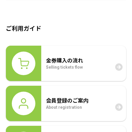
採用情報
商品券・ギフト券
商品券・ギフト券
コラム
ご利用ガイド
ビール券・清酒券
ビール券
お知らせ
レジャーチケット
レジャーチケット
金券購入の流れ
通信・テレカ
通信・テレカ
Selling tickets flow
交通プリペイドカード
交通プリペイドカード
生活関連
生活関連・お食事券
会員登録のご案内
図書カード・QUO（クオ）カード
図書カード・QUO（クオ）カード
About registration
旅行券
旅行券