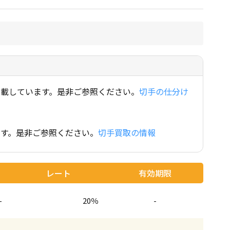
交通プリペイドカード
生活関連・お食事
信販系ギフト券
ビール券
百貨店商品券
清酒券
交通プリペイドカード
生活関連飲食商
スーパー商品券
青春18切符
専門店商品券
ワイシャツお仕立券
年賀状
その他
交通プリペイドカード
生活関連
最新年賀状
交通プリペイドカード
飲食商品券
載しています。是非ご参照ください。
切手の仕分け
青春18切符
す。是非ご参照ください。
切手買取の情報
年賀状
最新年賀状
旧年賀状
レート
有効期限
-
20％
-