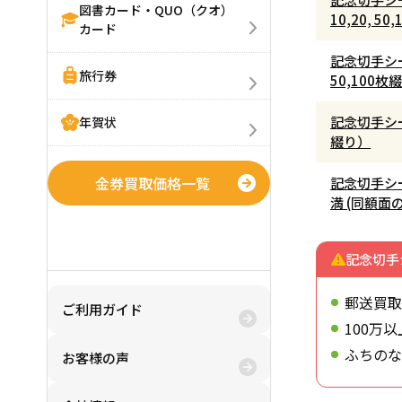
図書カード・QUO（クオ）
10,20, 
カード
記念切手シー
旅行券
50,100
記念切手シー
年賀状
綴り）
金券買取価格一覧
記念切手シ
満 (同額面
金券購入(買う)
記念切手
郵送買取
ご利用ガイド
100万
ふちのな
お客様の声