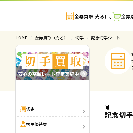
金券買取(売る)
金券購
HOME
/
金券買取（売る）
/
切手
/
記念切手シート
金券買取(売る)
切手
記念切手
株主優待券