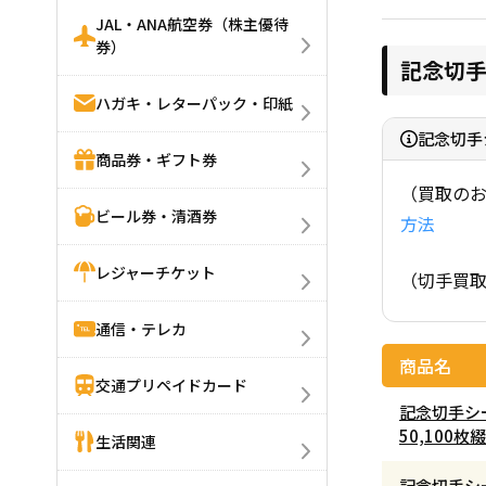
JAL・ANA航空券（株主優待
券）
記念切
ハガキ・レターパック・印紙
記念切手
商品券・ギフト券
（買取の
ビール券・清酒券
方法
レジャーチケット
（切手買
通信・テレカ
商品名
交通プリペイドカード
記念切手シー
50,100
生活関連
記念切手シ