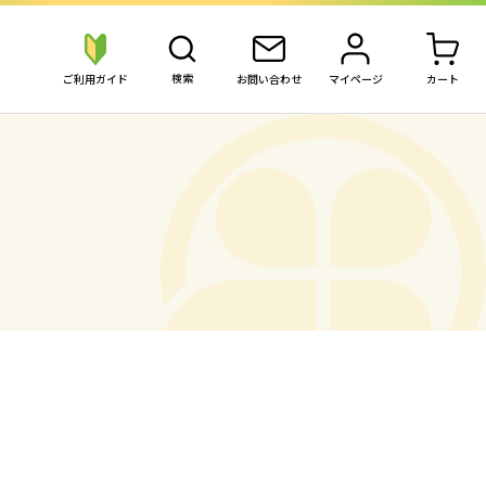
検索
ご利用ガイド
お問い合わせ
マイページ
カート
の買取価格を検索
買いたい金券を検索
切手
切手
株主優待券
JAL・ANA航空券
普通切手シート
普通切手シート
専門店株主優待
JAL・ANA航空
記念切手シート
記念切手シート
飲食商品券
混合・変形額面シート
別納用切手
交通株主優待
切手バラ
JR株主優待
商品券・ギフト券
ビール券
切手バラ
私鉄切符タ
台紙張り
私鉄冊子
専門店商品券
ビール券
仕分け済みパック
私鉄定期タ
スーパー商品券
清酒券
その他
信販系ギフト券
百貨店商品券
商品券・ギフト券
ビール券・清酒券