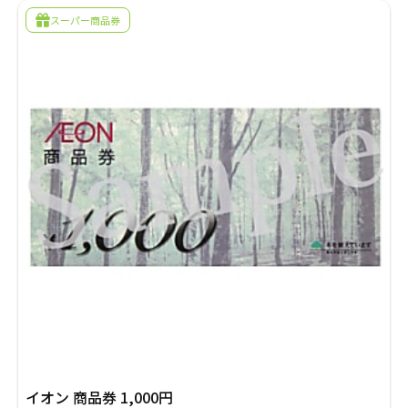
採用情報
スーパー商品券
商品券・ギフト券
商品券・ギフト券
コラム
ビール券・清酒券
ビール券
お知らせ
レジャーチケット
レジャーチケット
通信・テレカ
通信・テレカ
交通プリペイドカード
交通プリペイドカード
生活関連
生活関連・お食事券
図書カード・QUO（クオ）カード
図書カード・QUO（クオ）カード
旅行券
旅行券
イオン 商品券 1,000円