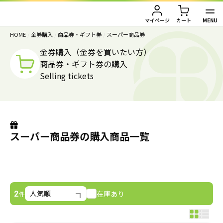
MENU
マイページ
カート
HOME
/
金券購入
/
商品券・ギフト券
/
スーパー商品券
TOP
金券購入（金券を買いたい方）
商品券・ギフト券の購入
金券買取（金券を売りたい方）
Selling tickets
金券購入（金券を買いたい方）
金券買取TOP
金券買取価格一覧
ご利用ガイド
金券購入TOP
スーパー商品券の購入商品一覧
切手
切手
お客様の声
株主優待券
JAL・ANA航空券
会社情報
在庫あり
2
件
JAL・ANA航空券（株主優待券）
株主優待券
店舗情報
ハガキ・レターパック・印紙
ハガキ・レターパック・印紙