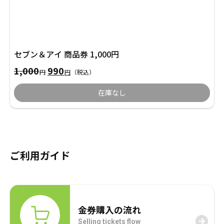
セブン＆アイ 商品券 1,000円
元
現
1,000
990
円
円
（税込）
の
在
価
の
在庫なし
格
価
は
格
1,000
は
円
990
で
円
し
で
た。
す。
ご利用ガイド
金券購入の流れ
Selling tickets flow