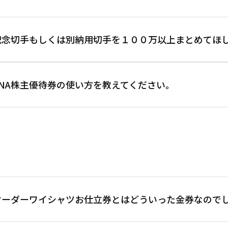
記念切手もしくは別納用切手を１００万以上まとめてほ
お手数ではありますが、その際は、一度お電話頂けると幸いです
ANA株主優待券の使い方を教えてください。
ご用意ができる枚数と日数を合わせて、できる限りご希望に添え
状況にもよりますが在庫がご用意できたとしても、基本的に郵送
にご相談ください。
まずANA株主優待券は、ANAの国内営業全路線の片道１区間に
できる券です。（プレミアムクラスの場合は普通席の「割引運賃
他の割引は併用できないのでご注意ください。（場合によっては
GW、お盆、正月等の繁忙期に関係なく使うことができます。
実際の利用方法
オーダーワイシャツお仕立券とはどういった金券なので