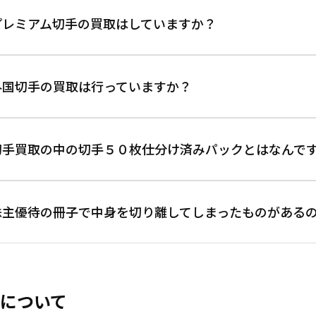
傷、汚れ、破損具合によっては買い取ることが難しい場合もござ
プレミアム切手の買取はしていますか？
まずはお気軽にお問い合わせください。。
弊社ではプレミアム買取を行っておりませんので額面×表示買取
外国切手の買取は行っていますか？
大変申し訳ありません。外国切手の買取は行っておりません。
切手買取の中の切手５０枚仕分け済みパックとはなんで
こちらはバラ切手の同額面を同じ袋に５０枚入れて、仕分けた状
株主優待の冊子で中身を切り離してしまったものがある
例えば、バラ切手８０円の買取が５０枚以上でしたら、５０枚
て頂くと、通常バラ切手よりも高くお買取させて頂きます。
この際、他のバラ切手と混ざらないようにお願い致します。混ざ
大変申し訳ありませんが、基本的に株主優待の冊子は未使用のみ
切手買取のレート、切手の仕分けに関しては下記リンク先のペ
ただし一部レジャー券の入園券として買い取れるものもございま
について
また切り離し無効となってしまう券もありますのでご注意くだ