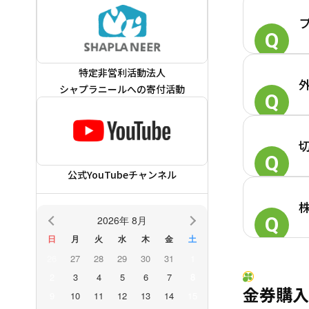
特定非営利活動法人
シャプラニールへの寄付活動
公式YouTubeチャンネル
2026年 8月
日
月
火
水
木
金
土
26
27
28
29
30
31
1
2
3
4
5
6
7
8
金券購入
9
10
11
12
13
14
15