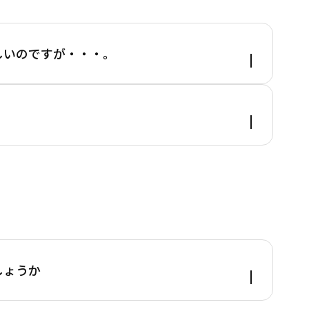
しいのですが・・・。
。
るよう対応させて頂きます。
まで平日3日以上頂く可能性が高いので、お早め
、１人１枚、片道普通運賃の５０％割引きで利用
」に所定金額の追加が必要）
券を使わないほうが安い場合もあります。）
しょうか