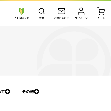
検索
ご利用ガイド
お問い合わせ
マイページ
カート
の買取価格を検索
買いたい金券を検索
切手
切手
株主優待券
JAL・ANA航空券
普通切手シート
普通切手シート
専門店株主優待
JAL・ANA航空
記念切手シート
記念切手シート
飲食商品券
混合・変形額面シート
別納用切手
交通株主優待
切手バラ
JR株主優待
商品券・ギフト券
ビール券
切手バラ
私鉄切符タ
台紙張り
私鉄冊子
専門店商品券
ビール券
いて
その他
仕分け済みパック
私鉄定期タ
スーパー商品券
清酒券
その他
信販系ギフト券
百貨店商品券
商品券・ギフト券
ビール券・清酒券