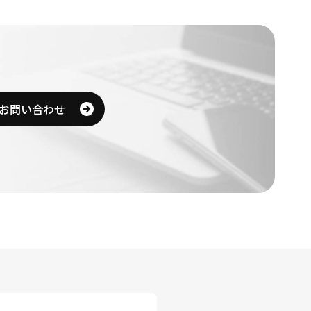
、銀行振込などの場合
専門店、ワイシャツメーカー等が独自に販売して
動チェックイン・購入機にて回収。（コンビニ・
仕立てられるビジネスマン注目のギフトスタイ
チェックイン、購入機、旅行会社の場
お問い合わせ
、全区間分の優待券を回収