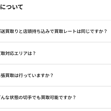
について
郵送買取りと店頭持ち込みで買取レートは同じですか？
弊社HPに明記してあるレートは郵送買取りのレートになります
買取対応エリアは？
店頭レートに関しましては、お電話いただくか店頭掲示板に表
日本全国に対応しています。お気軽にお問合せください。
出張買取は行っていますか？
大変申し訳ありません。出張買取は行っておりません。郵送買取
どんな状態の切手でも買取可能ですか？