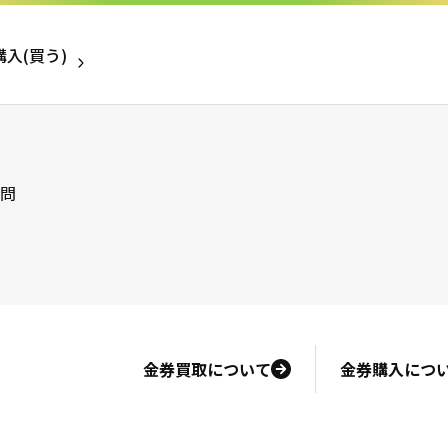
入(買う)
売りたい金券
問
金券買取について
金券購入につ