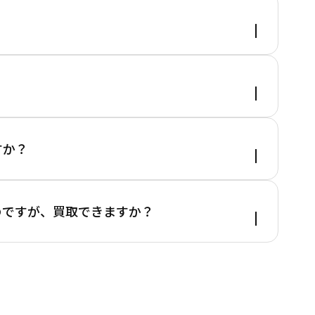
います。
レートの明瞭買取価格となっております。
すか？
態で郵送して頂いたものを指します。
のですが、買取できますか？
を別のものと分けて、同じ透明な袋に入れて送っ
ってしまうと、仕分け済みと見なされません。
をお買取させて頂いています。
ージでそれぞれご確認ください。
す。一度ご相談ください。
さい。