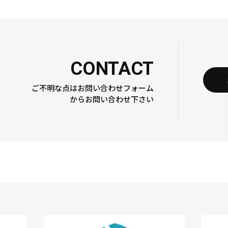
購入がANAのHP、予約案内センター、コンビニ
オーダーワイシャツのお仕立券（金券）になります。
高島屋や三越、大丸、伊勢丹などの有名百貨店や老舗のスーツ
事前または搭乗日当日にANA空港カウンター、オレンジ色の自
います。
旅行会社では回収不可）
生地を選んで採寸し、自分だけのワイシャツをオーダーメイドで
ルです。
CONTACT
※仕立て用の生地とセットになったものもあります。
購入がANA空港カウンター、オレンジ色の自動
合
ご不明な点はお問い合わせフォーム
からお問い合わせ下さい
購入と同時に回収。
※複数区間を同時に予約、購入の場合、最初の１区間搭乗前に
詳しくは
ANAのHP
をご確認ください。