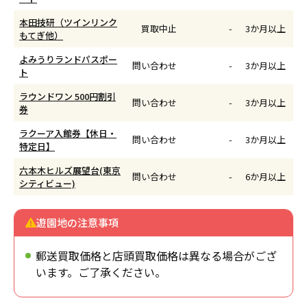
本田技研（ツインリンク
買取中止
-
3か月以上
もてぎ他）
よみうりランドパスポー
問い合わせ
-
3か月以上
ト
ラウンドワン 500円割引
問い合わせ
-
3か月以上
券
ラクーア入館券【休日・
問い合わせ
-
3か月以上
特定日】
六本木ヒルズ展望台(東京
問い合わせ
-
6か月以上
シティビュー)
遊園地の注意事項
郵送買取価格と店頭買取価格は異なる場合がござ
います。ご了承ください。