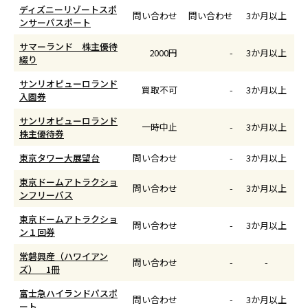
ディズニーリゾートスポ
年賀状
年賀状
問い合わせ
問い合わせ
3か月以上
ンサーパスポート
サマーランド 株主優待
その他
2000円
-
3か月以上
綴り
サンリオピューロランド
買取不可
-
3か月以上
入園券
サンリオピューロランド
一時中止
-
3か月以上
株主優待券
東京タワー大展望台
問い合わせ
-
3か月以上
東京ドームアトラクショ
問い合わせ
-
3か月以上
ンフリーパス
東京ドームアトラクショ
問い合わせ
-
3か月以上
ン１回券
常磐興産（ハワイアン
問い合わせ
-
-
ズ） 1冊
富士急ハイランドパスポ
問い合わせ
-
3か月以上
ート