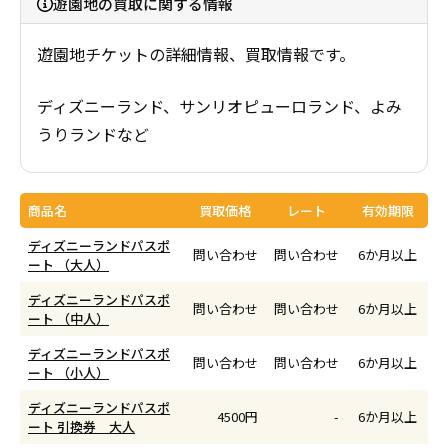
採用情報
遊園地の買取に関する情報
商品券・ギフト券
商品券・ギフト券
遊園地チケットの詳細情報、買取情報です。
コラム
ビール券・清酒券
ビール券
ディズニーランド、サンリオピューロランド、よみ
お知らせ
うりランドなど
レジャーチケット
レジャーチケット
通信・テレカ
通信・テレカ
商品名
買取価格
レート
有効期限
ディズニーランドパスポ
問い合わせ
問い合わせ
6か月以上
交通プリペイドカード
交通プリペイドカード
ート （大人）
ディズニーランドパスポ
生活関連
生活関連・お食事券
問い合わせ
問い合わせ
6か月以上
ート （中人）
ディズニーランドパスポ
図書カード・QUO（クオ）カード
図書カード・QUO（クオ）カード
問い合わせ
問い合わせ
6か月以上
ート （小人）
ディズニーランドパスポ
旅行券
旅行券
4500円
-
6か月以上
ート 引換券 大人