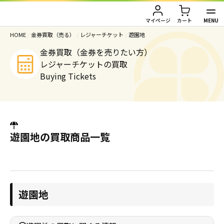
MENU
マイページ
カート
HOME
/
金券買取（売る）
/
レジャーチケット
/
遊園地
TOP
金券買取（金券を売りたい方）
レジャーチケットの買取
金券買取（金券を売りたい方）
Buying Tickets
金券購入（金券を買いたい方）
金券買取TOP
金券買取価格一覧
ご利用ガイド
金券購入TOP
遊園地の買取商品一覧
切手
切手
お客様の声
株主優待券
JAL・ANA航空券
会社情報
遊園地
JAL・ANA航空券（株主優待券）
株主優待券
店舗情報
ハガキ・レターパック・印紙
ハガキ・レターパック・印紙