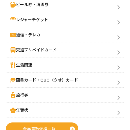
ビール券・清酒券
年賀状
年賀状
レジャーチケット
その他
通信・テレカ
交通プリペイドカード
生活関連
図書カード・QUO（クオ）カード
旅行券
年賀状
金券買取価格一覧