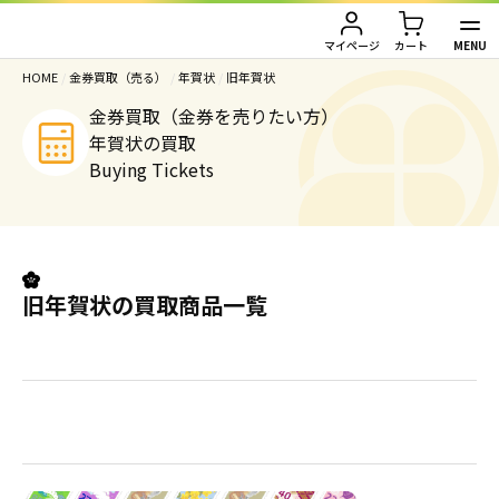
MENU
マイページ
カート
HOME
/
金券買取（売る）
/
年賀状
/
旧年賀状
TOP
金券買取（金券を売りたい方）
年賀状の買取
金券買取（金券を売りたい方）
Buying Tickets
金券購入（金券を買いたい方）
金券買取TOP
金券買取価格一覧
ご利用ガイド
金券購入TOP
旧年賀状の買取商品一覧
切手
切手
お客様の声
株主優待券
JAL・ANA航空券
会社情報
JAL・ANA航空券（株主優待券）
株主優待券
店舗情報
ハガキ・レターパック・印紙
ハガキ・レターパック・印紙