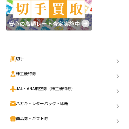
採用情報
商品券・ギフト券
商品券・ギフト券
コラム
ビール券・清酒券
ビール券
お知らせ
金券買取(売る)
レジャーチケット
レジャーチケット
切手
通信・テレカ
通信・テレカ
株主優待券
交通プリペイドカード
交通プリペイドカード
JAL・ANA航空券（株主優待券）
生活関連
生活関連・お食事券
ハガキ・レターパック・印紙
図書カード・QUO（クオ）カード
図書カード・QUO（クオ）カード
商品券・ギフト券
旅行券
旅行券