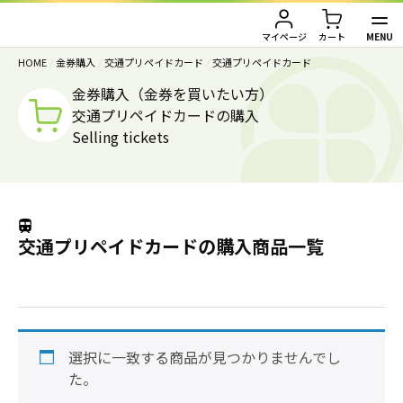
MENU
マイページ
カート
HOME
/
金券購入
/
交通プリペイドカード
/
交通プリペイドカード
TOP
金券購入（金券を買いたい方）
交通プリペイドカードの購入
金券買取（金券を売りたい方）
Selling tickets
金券購入（金券を買いたい方）
金券買取TOP
金券買取価格一覧
ご利用ガイド
金券購入TOP
交通プリペイドカードの購入商品一覧
切手
切手
お客様の声
株主優待券
JAL・ANA航空券
会社情報
JAL・ANA航空券（株主優待券）
株主優待券
選択に一致する商品が見つかりませんでし
店舗情報
た。
ハガキ・レターパック・印紙
ハガキ・レターパック・印紙