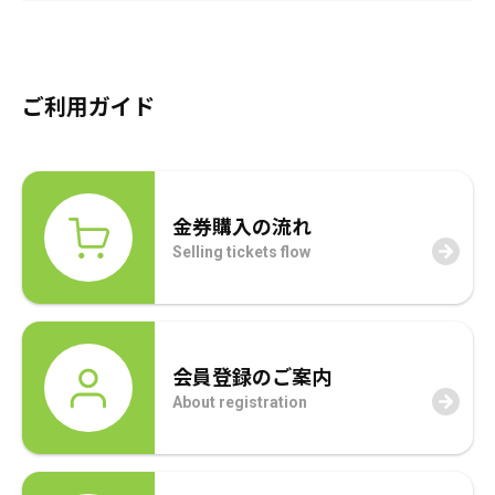
採用情報
商品券・ギフト券
商品券・ギフト券
コラム
ご利用ガイド
ビール券・清酒券
ビール券
お知らせ
レジャーチケット
レジャーチケット
金券購入の流れ
通信・テレカ
通信・テレカ
Selling tickets flow
交通プリペイドカード
交通プリペイドカード
生活関連
生活関連・お食事券
会員登録のご案内
図書カード・QUO（クオ）カード
図書カード・QUO（クオ）カード
About registration
旅行券
旅行券