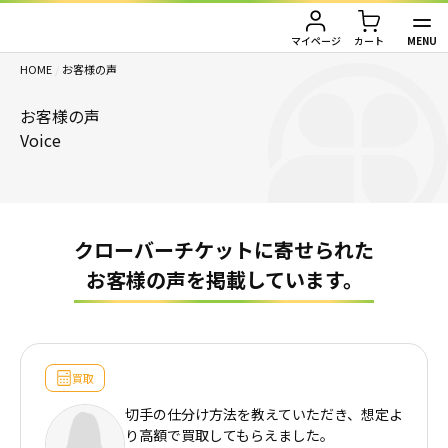
MENU
マイページ
カート
HOME
/
お客様の声
TOP
お客様の声
金券買取（金券を売りたい方）
Voice
金券購入（金券を買いたい方）
金券買取TOP
金券買取価格一覧
ご利用ガイド
金券購入TOP
クローバーチケットに寄せられた
お客様の声を掲載しています。
切手
切手
お客様の声
株主優待券
JAL・ANA航空券
会社情報
買取
JAL・ANA航空券（株主優待券）
株主優待券
店舗情報
切手の仕分け方法を教えていただき、想定よ
り高額で買取してもらえました。
ハガキ・レターパック・印紙
ハガキ・レターパック・印紙