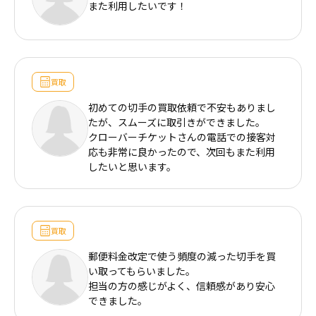
採用情報
また利用したいです！
商品券・ギフト券
商品券・ギフト券
コラム
ビール券・清酒券
ビール券
お知らせ
買取
レジャーチケット
初めての切手の買取依頼で不安もありまし
レジャーチケット
たが、スムーズに取引きができました。
クローバーチケットさんの電話での接客対
通信・テレカ
通信・テレカ
応も非常に良かったので、次回もまた利用
したいと思います。
交通プリペイドカード
交通プリペイドカード
生活関連
生活関連・お食事券
買取
図書カード・QUO（クオ）カード
図書カード・QUO（クオ）カード
郵便料金改定で使う頻度の減った切手を買
い取ってもらいました。
担当の方の感じがよく、信頼感があり安心
旅行券
旅行券
できました。