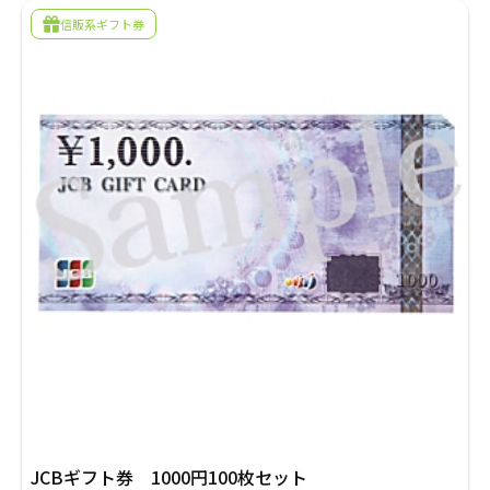
採用情報
信販系ギフト券
商品券・ギフト券
商品券・ギフト券
コラム
ビール券・清酒券
ビール券
お知らせ
レジャーチケット
レジャーチケット
通信・テレカ
通信・テレカ
交通プリペイドカード
交通プリペイドカード
生活関連
生活関連・お食事券
図書カード・QUO（クオ）カード
図書カード・QUO（クオ）カード
旅行券
旅行券
JCBギフト券 1000円100枚セット