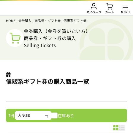
MENU
マイページ
カート
HOME
/
金券購入
/
商品券・ギフト券
/
信販系ギフト券
TOP
金券購入（金券を買いたい方）
商品券・ギフト券の購入
金券買取（金券を売りたい方）
Selling tickets
金券購入（金券を買いたい方）
金券買取TOP
金券買取価格一覧
ご利用ガイド
金券購入TOP
信販系ギフト券の購入商品一覧
切手
切手
お客様の声
株主優待券
JAL・ANA航空券
会社情報
在庫あり
1
件
JAL・ANA航空券（株主優待券）
株主優待券
店舗情報
ハガキ・レターパック・印紙
ハガキ・レターパック・印紙