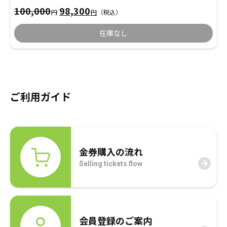
年賀状
年賀状
元
現
100,000
98,300
円
円
（税込）
の
在
価
の
在庫なし
その他
格
価
は
格
100,000
は
円
98,300
で
円
し
で
た。
す。
ご利用ガイド
金券購入の流れ
Selling tickets flow
会員登録のご案内