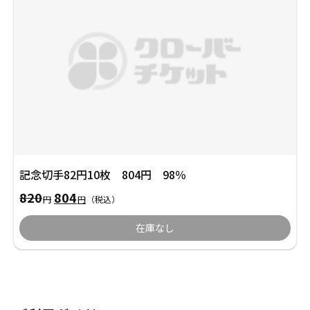
た。
す。
記念切手82円10枚 804円 98％
元
現
820
804
円
円
（税込）
の
在
価
の
在庫なし
格
価
は
格
820
は
円
804
で
円
し
で
た。
す。