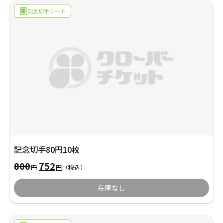
採用情報
記念切手シート
商品券・ギフト券
商品券・ギフト券
コラム
ビール券・清酒券
ビール券
お知らせ
レジャーチケット
レジャーチケット
通信・テレカ
通信・テレカ
交通プリペイドカード
交通プリペイドカード
記念切手80円10枚
生活関連
生活関連・お食事券
元
現
800
752
円
円
（税込）
の
在
図書カード・QUO（クオ）カード
図書カード・QUO（クオ）カード
価
の
在庫なし
格
価
は
格
旅行券
旅行券
800
は
円
752