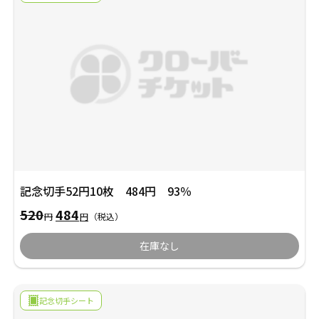
し
で
た。
す。
記念切手52円10枚 484円 93％
元
現
520
484
円
円
（税込）
の
在
価
の
在庫なし
格
価
は
格
520
は
円
484
で
円
記念切手シート
し
で