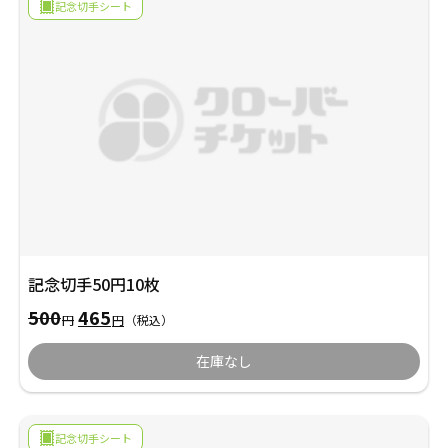
で
円
記念切手シート
年賀状
年賀状
し
で
た。
す。
その他
記念切手50円10枚
元
現
500
465
円
円
（税込）
の
在
価
の
在庫なし
格
価
は
格
500
は
円
465
で
円
記念切手シート