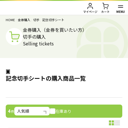
MENU
マイページ
カート
HOME
/
金券購入
/
切手
/
記念切手シート
TOP
金券購入（金券を買いたい方）
切手の購入
金券買取（金券を売りたい方）
Selling tickets
金券購入（金券を買いたい方）
金券買取TOP
金券買取価格一覧
ご利用ガイド
金券購入TOP
記念切手シートの購入商品一覧
切手
切手
お客様の声
株主優待券
JAL・ANA航空券
会社情報
在庫あり
4
件
JAL・ANA航空券（株主優待券）
株主優待券
店舗情報
ハガキ・レターパック・印紙
ハガキ・レターパック・印紙