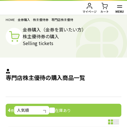
MENU
マイページ
カート
HOME
/
金券購入
/
株主優待券
/
専門店株主優待
TOP
金券購入（金券を買いたい方）
株主優待券の購入
金券買取（金券を売りたい方）
Selling tickets
金券購入（金券を買いたい方）
金券買取TOP
金券買取価格一覧
ご利用ガイド
金券購入TOP
専門店株主優待の購入商品一覧
切手
切手
お客様の声
株主優待券
JAL・ANA航空券
会社情報
在庫あり
4
件
JAL・ANA航空券（株主優待券）
株主優待券
店舗情報
ハガキ・レターパック・印紙
ハガキ・レターパック・印紙