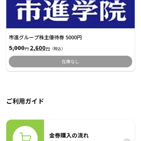
市進グループ株主優待券 5000円
元
現
5,000
2,600
円
円
（税込）
の
在
価
の
在庫なし
格
価
は
格
5,000
は
円
2,600
で
円
し
で
た。
す。
ご利用ガイド
金券購入の流れ