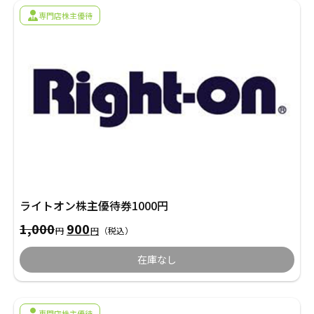
採用情報
専門店株主優待
商品券・ギフト券
商品券・ギフト券
コラム
ビール券・清酒券
ビール券
お知らせ
レジャーチケット
レジャーチケット
通信・テレカ
通信・テレカ
交通プリペイドカード
交通プリペイドカード
ライトオン株主優待券1000円
生活関連
生活関連・お食事券
元
現
1,000
900
円
円
（税込）
の
在
価
の
図書カード・QUO（クオ）カード
図書カード・QUO（クオ）カード
在庫なし
格
価
は
格
旅行券
1,000
は
旅行券
円
900
で
円
専門店株主優待