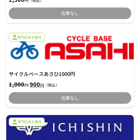
円
（税込）
在庫なし
専門店株主優待
サイクルベースあさひ1000円
元
現
1,000
900
円
円
（税込）
の
在
価
の
在庫なし
格
価
は
格
1,000
は
円
900
で
円
専門店株主優待
し
で
た。
す。