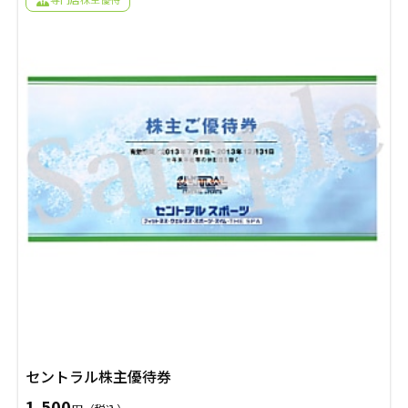
年賀状
年賀状
し
で
た。
す。
その他
セントラル株主優待券
1,500