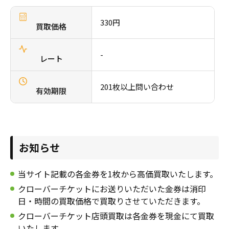
採用情報
330円
商品券・ギフト券
商品券・ギフト券
買取価格
コラム
ビール券・清酒券
ビール券
-
お知らせ
レート
レジャーチケット
レジャーチケット
201枚以上問い合わせ
有効期限
通信・テレカ
通信・テレカ
交通プリペイドカード
交通プリペイドカード
お知らせ
生活関連
生活関連・お食事券
当サイト記載の各金券を1枚から高価買取いたします。
図書カード・QUO（クオ）カード
図書カード・QUO（クオ）カード
クローバーチケットにお送りいただいた金券は消印
日・時間の買取価格で買取りさせていただきます。
旅行券
旅行券
クローバーチケット店頭買取は各金券を現金にて買取
いたします。