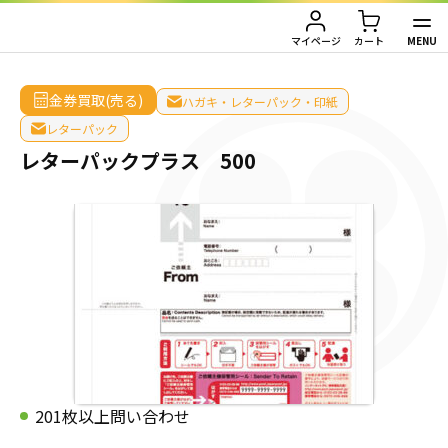
HOME
/
金券買取（売る）
/
ハガキ・レターパック・印紙
/
レターパック
/
レターパッ
クプラス 500
MENU
マイページ
カート
TOP
金券買取(売る)
ハガキ・レターパック・印紙
レターパック
金券買取（金券を売りたい方）
レターパックプラス 500
金券購入（金券を買いたい方）
金券買取TOP
金券買取価格一覧
ご利用ガイド
金券購入TOP
切手
切手
お客様の声
株主優待券
JAL・ANA航空券
会社情報
JAL・ANA航空券（株主優待券）
株主優待券
店舗情報
201枚以上問い合わせ
ハガキ・レターパック・印紙
ハガキ・レターパック・印紙