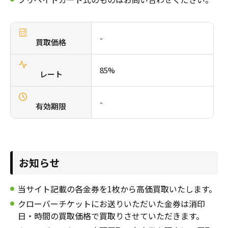
採用情報
商品券・ギフト券
商品券・ギフト券
コラム
-
買取価格
ビール券・清酒券
ビール券
お知らせ
85%
レート
レジャーチケット
レジャーチケット
-
通信・テレカ
通信・テレカ
有効期限
交通プリペイドカード
交通プリペイドカード
生活関連
生活関連・お食事券
お知らせ
図書カード・QUO（クオ）カード
図書カード・QUO（クオ）カード
当サイト記載の各金券を1枚から高価買取いたします。
クローバーチケットにお送りいただいた金券は消印
旅行券
旅行券
日・時間の買取価格で買取りさせていただきます。