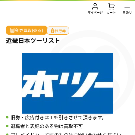
HOME
/
金券買取（売る）
/
旅行券
/
近畿日本ツーリスト
MENU
マイページ
カート
TOP
金券買取(売る)
旅行券
近畿日本ツーリスト
金券買取（金券を売りたい方）
金券購入（金券を買いたい方）
金券買取TOP
金券買取価格一覧
ご利用ガイド
金券購入TOP
切手
切手
お客様の声
株主優待券
JAL・ANA航空券
会社情報
旧券・広告付きは１％引きさせて頂きます。
JAL・ANA航空券（株主優待券）
株主優待券
店舗情報
退職者と表記のある物は買取不可
ハガキ・レターパック・印紙
プリペイドカード式のものはお問い合わせください。
ハガキ・レターパック・印紙