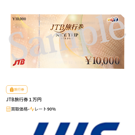
旅行券
JTB旅行券１万円
買取価格
-
レート
90%