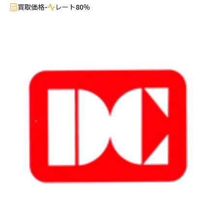
買取価格
-
レート
80％