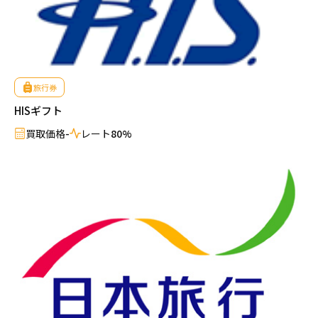
旅行券
HISギフト
買取価格
-
レート
80%