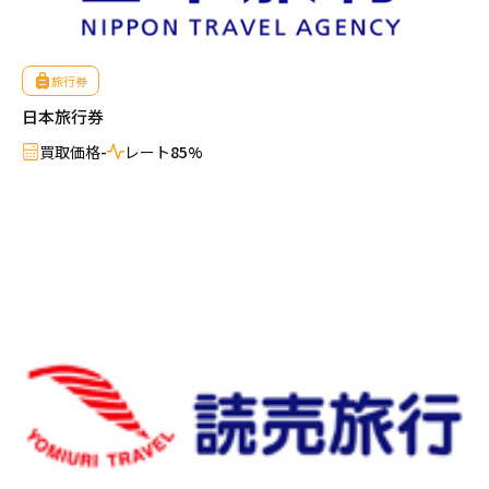
旅行券
日本旅行券
買取価格
-
レート
85%