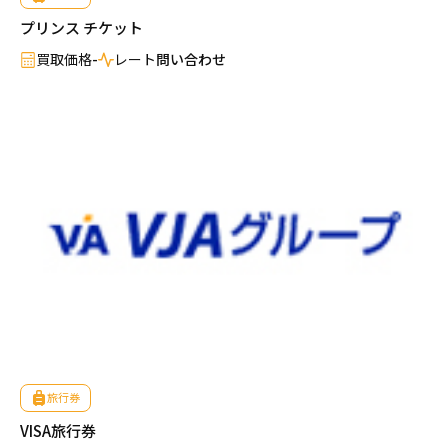
プリンス チケット
買取価格
-
レート
問い合わせ
売りたい金券の買取価格を検索
買いたい金券を検索
旅行券
VISA旅行券