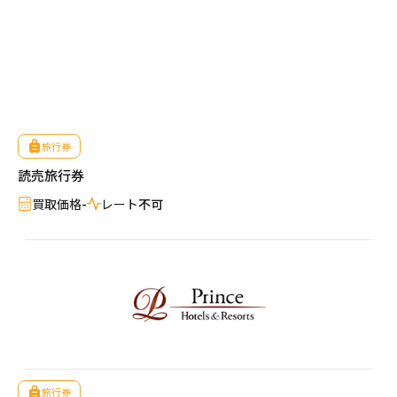
旅行券
読売旅行券
買取価格
-
レート
不可
旅行券