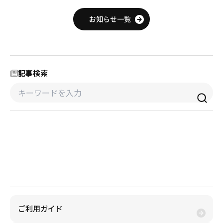
採用情報
お知らせ一覧
商品券・ギフト券
商品券・ギフト券
コラム
ビール券・清酒券
ビール券
お知らせ
記事検索
レジャーチケット
レジャーチケット
通信・テレカ
通信・テレカ
交通プリペイドカード
交通プリペイドカード
金券買取(売る)
生活関連
生活関連・お食事券
金券購入(買う)
図書カード・QUO（クオ）カード
図書カード・QUO（クオ）カード
旅行券
旅行券
ご利用ガイド