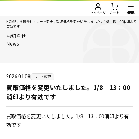
MENU
マイページ
カート
HOME
/
お知らせ
/
レート変更
/
買取価格を変更いたしました。1/8 13：00消印より
TOP
有効です
お知らせ
金券買取（金券を売りたい方）
News
金券購入（金券を買いたい方）
金券買取TOP
金券買取価格一覧
ご利用ガイド
金券購入TOP
2026.01.08
レート変更
買取価格を変更いたしました。1/8 13：00
切手
切手
お客様の声
消印より有効です
株主優待券
JAL・ANA航空券
会社情報
買取価格を変更いたしました。1/8 13：00消印より有
JAL・ANA航空券（株主優待券）
株主優待券
店舗情報
効です
ハガキ・レターパック・印紙
ハガキ・レターパック・印紙