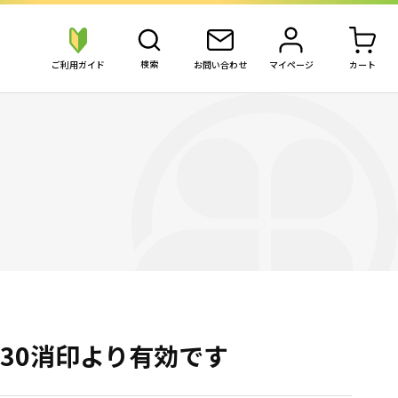
検索
ご利用ガイド
お問い合わせ
マイページ
カート
の買取価格を検索
買いたい金券を検索
切手
切手
株主優待券
JAL・ANA航空券
普通切手シート
普通切手シート
専門店株主優待
JAL・ANA航空
記念切手シート
記念切手シート
飲食商品券
混合・変形額面シート
別納用切手
交通株主優待
切手バラ
JR株主優待
商品券・ギフト券
ビール券
切手バラ
私鉄切符タ
台紙張り
私鉄冊子
専門店商品券
ビール券
仕分け済みパック
私鉄定期タ
スーパー商品券
清酒券
：30消印より有効です
その他
信販系ギフト券
百貨店商品券
商品券・ギフト券
ビール券・清酒券