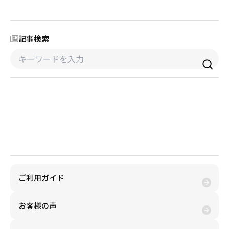
採用情報
商品券・ギフト券
商品券・ギフト券
コラム
記事検索
ビール券・清酒券
ビール券
お知らせ
レジャーチケット
レジャーチケット
金券買取(売る)
通信・テレカ
通信・テレカ
交通プリペイドカード
交通プリペイドカード
金券購入(買う)
生活関連
生活関連・お食事券
ご利用ガイド
図書カード・QUO（クオ）カード
図書カード・QUO（クオ）カード
お客様の声
旅行券
旅行券