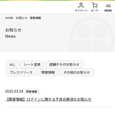
MENU
マイページ
カート
HOME
/
お知らせ
/
障害情報
TOP
お知らせ
金券買取（金券を売りたい方）
News
金券購入（金券を買いたい方）
金券買取TOP
金券買取価格一覧
ご利用ガイド
金券購入TOP
ALL
レート変更
店舗からのお知らせ
プレスリリース
障害情報
その他のお知らせ
切手
切手
お客様の声
株主優待券
JAL・ANA航空券
会社情報
2025.03.24
障害情報
【障害情報】ログインに関する不具合解消のお知らせ
JAL・ANA航空券（株主優待券）
株主優待券
店舗情報
ハガキ・レターパック・印紙
ハガキ・レターパック・印紙