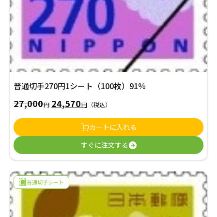
普通切手270円1シート（100枚）91％
27,000
24,570
元
現
円
円
（税込）
の
在
カートに入れる
価
の
すぐに注文する
格
価
は
格
27,000
は
普通切手シート
円
24,570
で
円