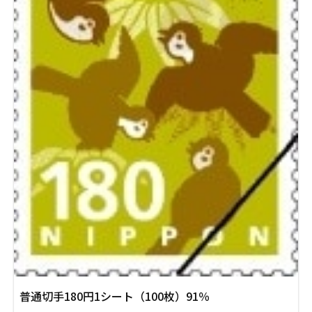
し
で
た。
す。
普通切手180円1シート（100枚）91％