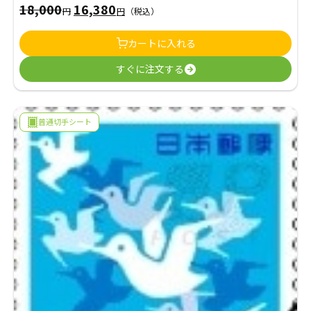
18,000
16,380
元
現
円
円
（税込）
の
在
カートに入れる
価
の
すぐに注文する
格
価
は
格
18,000
は
普通切手シート
円
16,380
で
円
し
で
た。
す。