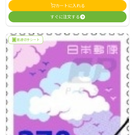
カートに入れる
価
の
すぐに注文する
格
価
は
格
30,000
は
普通切手シート
円
27,300
で
円
し
で
た。
す。