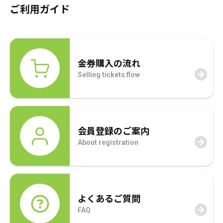
ご利用ガイド
で
円
し
で
売りたい金券の買取価格を検索
た。
す。
金券購入の流れ
買いたい金券を検索
Selling tickets flow
会員登録のご案内
About registration
よくあるご質問
FAQ