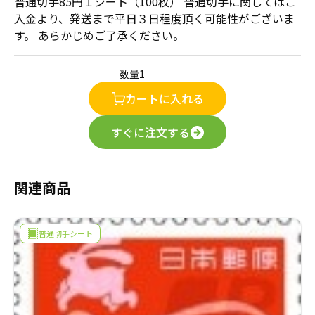
普通切手85円１シート（100枚） 普通切手に関してはご
採用情報
入金より、発送まで平日３日程度頂く可能性がございま
す。 あらかじめご了承ください。
商品券・ギフト券
商品券・ギフト券
コラム
ビール券・清酒券
ビール券
数量
お知らせ
カートに入れる
レジャーチケット
レジャーチケット
すぐに注文する
通信・テレカ
通信・テレカ
交通プリペイドカード
交通プリペイドカード
関連商品
生活関連
生活関連・お食事券
普通切手シート
図書カード・QUO（クオ）カード
図書カード・QUO（クオ）カード
旅行券
旅行券