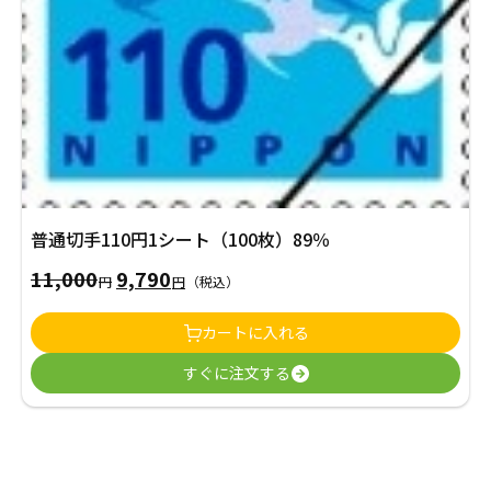
普通切手110円1シート（100枚）89％
11,000
9,790
元
現
円
円
（税込）
の
在
カートに入れる
価
の
すぐに注文する
格
価
は
格
11,000
は
円
9,790