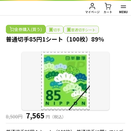
HOME
/
金券購入
/
切手
/
普通切手シート
/
普通切手85円1シート（100枚）89％
MENU
マイページ
カート
TOP
金券購入(買う)
切手
普通切手シート
普通切手85円1シート（100枚）89％
金券買取（金券を売りたい方）
金券購入（金券を買いたい方）
金券買取TOP
金券買取価格一覧
ご利用ガイド
金券購入TOP
切手
切手
お客様の声
株主優待券
JAL・ANA航空券
会社情報
7,565
JAL・ANA航空券（株主優待券）
株主優待券
店舗情報
8,500円
円（税込）
ハガキ・レターパック・印紙
ハガキ・レターパック・印紙