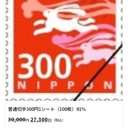
年賀状
年賀状
その他
普通切手300円1シート（100枚）91％
30,000
27,300
元
現
円
円
（税込）
の
在