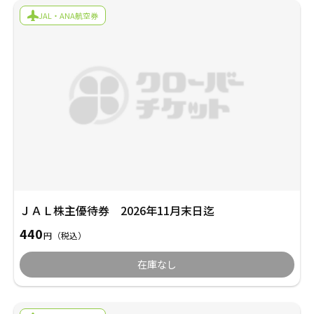
採用情報
JAL・ANA航空券
商品券・ギフト券
商品券・ギフト券
コラム
ビール券・清酒券
ビール券
お知らせ
レジャーチケット
レジャーチケット
通信・テレカ
通信・テレカ
交通プリペイドカード
交通プリペイドカード
ＪＡＬ株主優待券 2026年11月末日迄
生活関連
生活関連・お食事券
440
円
（税込）
図書カード・QUO（クオ）カード
図書カード・QUO（クオ）カード
在庫なし
旅行券
旅行券