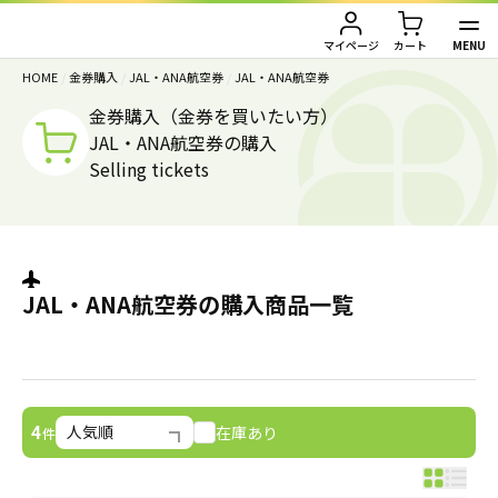
MENU
マイページ
カート
HOME
/
金券購入
/
JAL・ANA航空券
/
JAL・ANA航空券
TOP
金券購入（金券を買いたい方）
JAL・ANA航空券の購入
金券買取（金券を売りたい方）
Selling tickets
金券購入（金券を買いたい方）
金券買取TOP
金券買取価格一覧
ご利用ガイド
金券購入TOP
JAL・ANA航空券の購入商品一覧
切手
切手
お客様の声
株主優待券
JAL・ANA航空券
会社情報
在庫あり
4
件
JAL・ANA航空券（株主優待券）
株主優待券
店舗情報
ハガキ・レターパック・印紙
ハガキ・レターパック・印紙