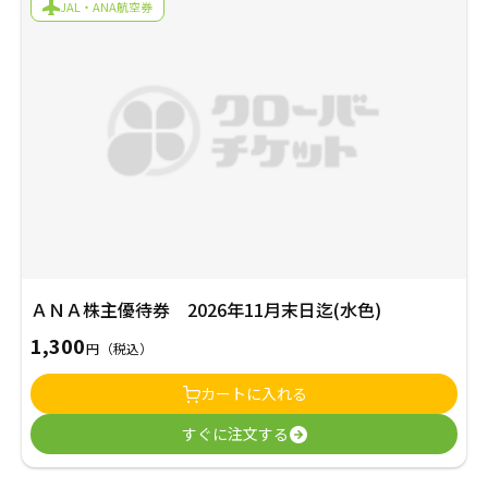
JAL・ANA航空券
年賀状
年賀状
その他
ＡＮＡ株主優待券 2026年11月末日迄(水色)
1,300
円
（税込）
カートに入れる
すぐに注文する