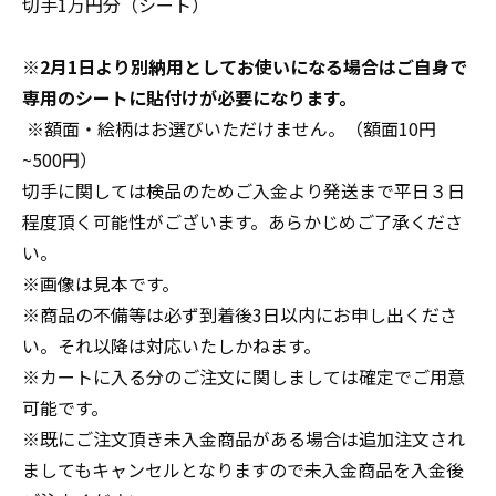
採用情報
切手1万円分（シート）
商品券・ギフト券
商品券・ギフト券
コラム
※2月1日より別納用としてお使いになる場合はご自身で
専用のシートに貼付けが必要になります。
ビール券・清酒券
ビール券
お知らせ
※額面・絵柄はお選びいただけません。（額面10円
~500円）
レジャーチケット
レジャーチケット
切手に関しては検品のためご入金より発送まで平日３日
程度頂く可能性がございます。あらかじめご了承くださ
通信・テレカ
通信・テレカ
い。
※画像は見本です。
交通プリペイドカード
交通プリペイドカード
※商品の不備等は必ず到着後3日以内にお申し出くださ
生活関連
生活関連・お食事券
い。それ以降は対応いたしかねます。
※カートに入る分のご注文に関しましては確定でご用意
図書カード・QUO（クオ）カード
図書カード・QUO（クオ）カード
可能です。
※既にご注文頂き未入金商品がある場合は追加注文され
旅行券
旅行券
ましてもキャンセルとなりますので未入金商品を入金後