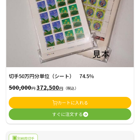
し
で
た。
す。
切手50万円分単位（シート） 74.5％
500,000
372,500
元
現
円
円
（税込）
の
在
カートに入れる
価
の
すぐに注文する
格
価
は
格
500,000
は
別納用切手