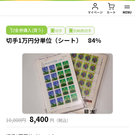
HOME
/
金券購入
/
切手
/
別納用切手
/
切手1万円分単位（シート） 84％
MENU
マイページ
カート
TOP
金券購入(買う)
切手
別納用切手
切手1万円分単位（シート） 84％
金券買取（金券を売りたい方）
金券購入（金券を買いたい方）
金券買取TOP
金券買取価格一覧
ご利用ガイド
金券購入TOP
切手
切手
お客様の声
株主優待券
JAL・ANA航空券
会社情報
8,400
JAL・ANA航空券（株主優待券）
株主優待券
店舗情報
10,000円
円（税込）
ハガキ・レターパック・印紙
ハガキ・レターパック・印紙