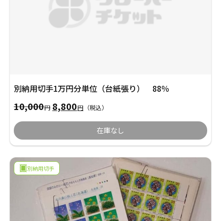
別納用切手1万円分単位（台紙張り） 88％
10,000
8,800
元
現
円
円
（税込）
の
在
在庫なし
価
の
格
価
別納用切手
は
格
10,000
は
円
8,800
で
円