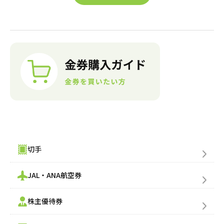
金券購入(買う)
切手
JAL・ANA航空券
株主優待券