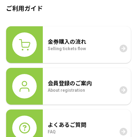
1,000,000
は
ご利用ガイド
円
865,000
で
円
売りたい金券の買取価格を検索
し
で
金券購入の流れ
た。
す。
買いたい金券を検索
Selling tickets flow
会員登録のご案内
About registration
よくあるご質問
FAQ