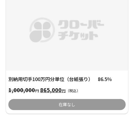
500,000
は
円
432,500
で
円
し
で
た。
す。
別納用切手100万円分単位（台紙張り） 86.5％
1,000,000
865,000
元
現
円
円
（税込）
の
在
在庫なし
価
の
格
価
は
格