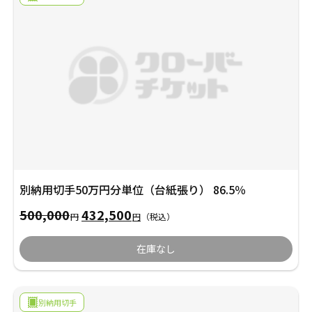
円
372,500
で
円
し
で
た。
す。
別納用切手50万円分単位（台紙張り） 86.5％
500,000
432,500
元
現
円
円
（税込）
の
在
在庫なし
価
の
格
価
別納用切手
は
格