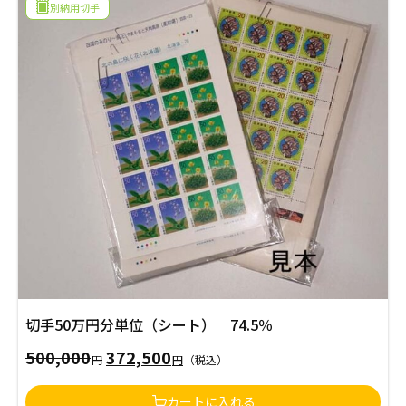
別納用切手
は
格
10,000
は
円
8,800
で
円
し
で
た。
す。
切手50万円分単位（シート） 74.5％
500,000
372,500
元
現
円
円
（税込）
の
在
カートに入れる