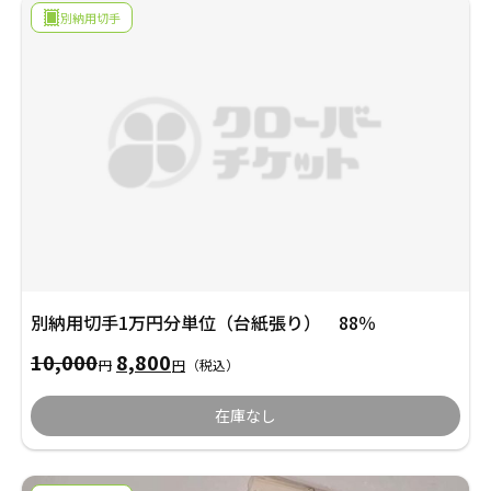
10,000
は
別納用切手
円
8,400
で
円
し
で
た。
す。
別納用切手1万円分単位（台紙張り） 88％
10,000
8,800
元
現
円
円
（税込）
の
在
在庫なし
価
の
格
価