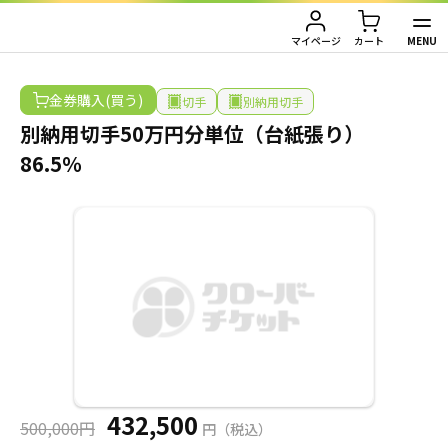
HOME
/
金券購入
/
切手
/
別納用切手
/
別納用切手50万円分単位（台紙張り） 86.5％
MENU
マイページ
カート
TOP
金券購入(買う)
切手
別納用切手
別納用切手50万円分単位（台紙張り）
金券買取（金券を売りたい方）
86.5％
金券購入（金券を買いたい方）
金券買取TOP
金券買取価格一覧
ご利用ガイド
金券購入TOP
切手
切手
お客様の声
株主優待券
JAL・ANA航空券
会社情報
JAL・ANA航空券（株主優待券）
株主優待券
店舗情報
432,500
500,000円
円（税込）
ハガキ・レターパック・印紙
ハガキ・レターパック・印紙