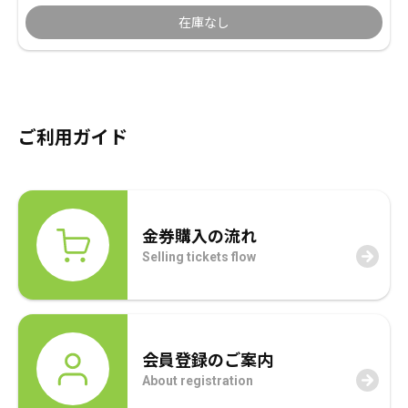
の
在
在庫なし
価
の
格
価
は
格
1,000,000
は
売りたい金券の買取価格を検索
ご利用ガイド
円
865,000
で
円
買いたい金券を検索
し
で
金券購入の流れ
た。
す。
Selling tickets flow
会員登録のご案内
About registration