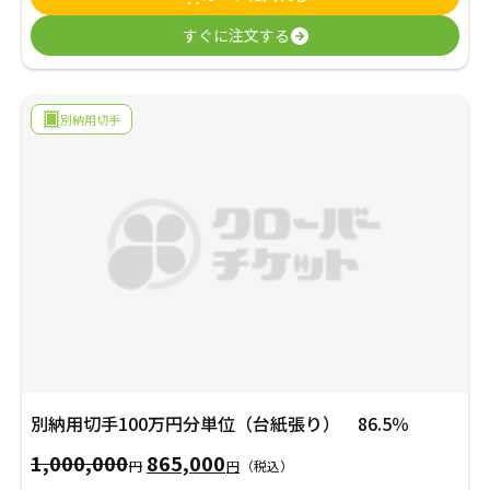
価
の
すぐに注文する
格
価
は
格
500,000
は
別納用切手
円
372,500
で
円
し
で
た。
す。
別納用切手100万円分単位（台紙張り） 86.5％
1,000,000
865,000
元
現
円
円
（税込）