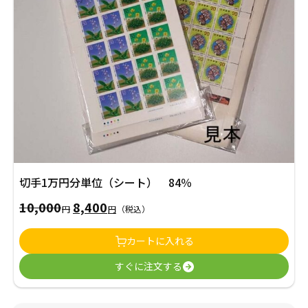
切手1万円分単位（シート） 84％
10,000
8,400
元
現
円
円
（税込）
の
在
カートに入れる
価
の
すぐに注文する
格
価
は
格