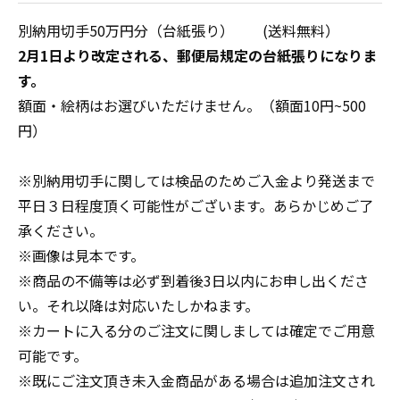
採用情報
別納用切手50万円分（台紙張り） (送料無料）
商品券・ギフト券
商品券・ギフト券
コラム
2月1日より改定される、郵便局規定の台紙張りになりま
す。
ビール券・清酒券
ビール券
お知らせ
額面・絵柄はお選びいただけません。（額面10円~500
円）
レジャーチケット
レジャーチケット
※別納用切手に関しては検品のためご入金より発送まで
通信・テレカ
通信・テレカ
平日３日程度頂く可能性がございます。あらかじめご了
承ください。
交通プリペイドカード
交通プリペイドカード
※画像は見本です。
生活関連
生活関連・お食事券
※商品の不備等は必ず到着後3日以内にお申し出くださ
い。それ以降は対応いたしかねます。
図書カード・QUO（クオ）カード
図書カード・QUO（クオ）カード
※カートに入る分のご注文に関しましては確定でご用意
可能です。
旅行券
旅行券
※既にご注文頂き未入金商品がある場合は追加注文され